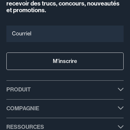
recevoir des trucs, concours, nouveautés
et promotions.
Courriel
M’inscrire
PRODUIT
Forfaits
COMPAGNIE
Fonctionnalités
À propos
RESSOURCES
Modèles de courriel