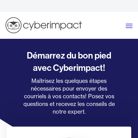
Skip
Télécharger le Bilan du marketing par
courriel 2026
to
content
Me
Démarrez du bon pied
avec Cyberimpact!
Maîtrisez les quelques étapes
nécessaires pour envoyer des
courriels à vos contacts! Posez vos
questions et recevez les conseils de
notre expert.