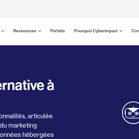
Ressources
Forfaits
Pourquoi Cyberimpact
Con
rnative à
nnalités, articulée
 du marketing
s données hébergées