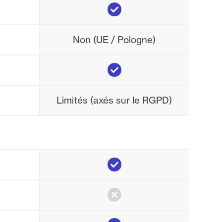
Yes
Non (UE / Pologne)
Yes
Limités (axés sur le RGPD)
Yes
No
Yes