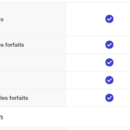
Yes
ts
Yes
s forfaits
Yes
)
Yes
Yes
les forfaits
m