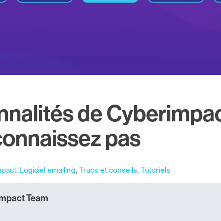
onnalités de Cyberimpa
connaissez pas
mpact
Logiciel emailing
Trucs et conseils
Tutoriels
impact Team