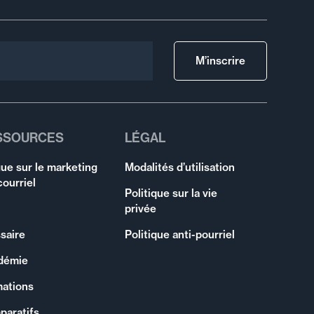
M’inscrire
SSOURCES
LÉGAL
ue sur le marketing
Modalités d’utilisation
courriel
Politique sur la vie
privée
saire
Politique anti-pourriel
démie
mations
paratifs