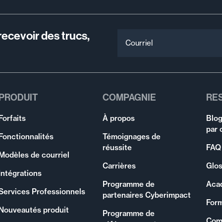
recevoir des trucs,
Courriel
PRODUIT
COMPAGNIE
RE
Forfaits
À propos
Blog
par 
Fonctionnalités
Témoignages de
réussite
FAQ
Modèles de courriel
Carrières
Glos
Intégrations
Programme de
Aca
Services Professionnels
partenaires Cyberimpact
For
Nouveautés produit
Programme de
Com