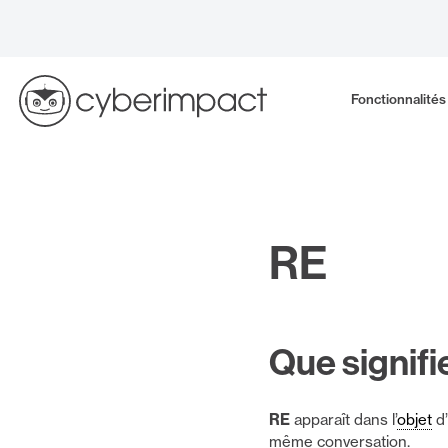
Skip
to
content
Fonctionnalités
RE
Que signifi
RE
apparaît dans l’
objet
d’
même conversation.