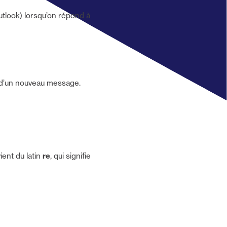
tlook) lorsqu’on répond à
on d’un nouveau message.
vient du latin
re
, qui signifie