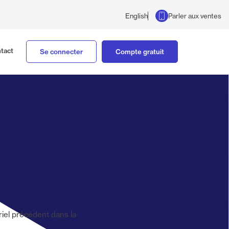
Parler aux ventes
English
tact
Se connecter
Compte gratuit
riel précédent dans la