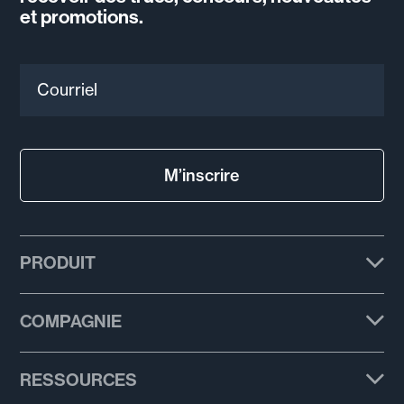
et promotions.
Courriel
M’inscrire
PRODUIT
Forfaits
COMPAGNIE
Fonctionnalités
À propos
RESSOURCES
Modèles de courriel
Témoignages de réussite