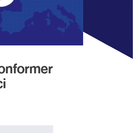
conformer
i