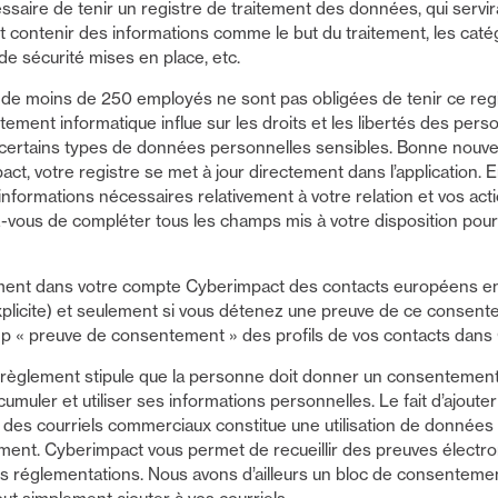
essaire de tenir un registre de traitement des données, qui serv
oit contenir des informations comme le but du traitement, les cat
e sécurité mises en place, etc.
s de moins de 250 employés ne sont pas obligées de tenir ce regi
raitement informatique influe sur les droits et les libertés des pe
 certains types de données personnelles sensibles. Bonne nouvell
t, votre registre se met à jour directement dans l’application. E
nformations nécessaires relativement à votre relation et vos act
vous de compléter tous les champs mis à votre disposition pour 
ement dans votre compte Cyberimpact des contacts européens en
licite) et seulement si vous détenez une preuve de ce consent
p « preuve de consentement » des profils de vos contacts dans
e règlement stipule que la personne doit donner un consentement c
umuler et utiliser ses informations personnelles. Le fait d’ajouter
er des courriels commerciaux constitue une utilisation de donnée
ent. Cyberimpact vous permet de recueillir des preuves électro
s réglementations. Nous avons d’ailleurs un bloc de consentement