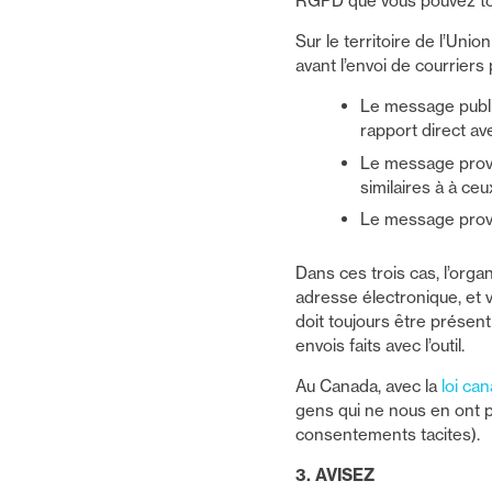
RGPD que vous pouvez tou
Sur le territoire de l’Uni
avant l’envoi de courriers
Le message publi
rapport direct av
Le message provi
similaires à à ce
Le message provie
Dans ces trois cas, l’orga
adresse électronique, et 
doit toujours être présent
envois faits avec l’outil.
Au Canada, avec la
loi ca
gens qui ne nous en ont p
consentements tacites).
3. AVISEZ