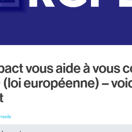
act vous aide à vous 
(loi européenne) – voic
t
nseils