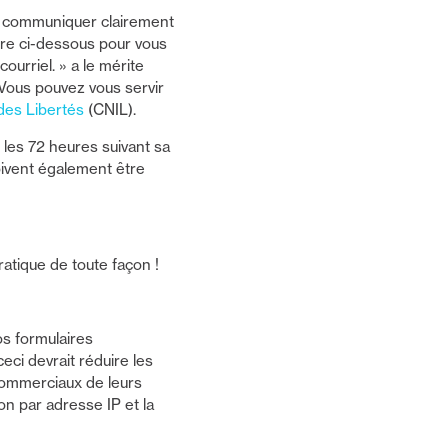
de communiquer clairement
aire ci-dessous pour vous
ourriel. » a le mérite
s. Vous pouvez vous servir
des Libertés
(CNIL).
 les 72 heures suivant sa
doivent également être
ratique de toute façon !
s formulaires
ci devrait réduire les
 commerciaux de leurs
on par adresse IP et la