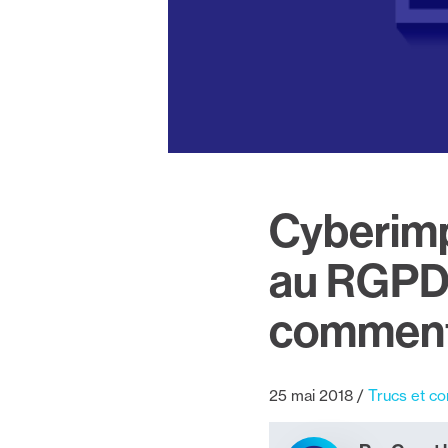
Cyberimp
au RGPD 
commen
25 mai 2018
Trucs et co