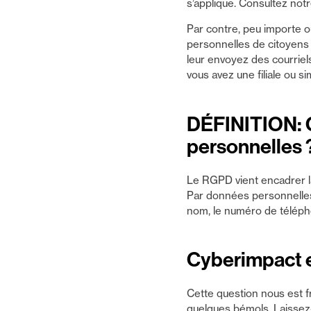
s’applique. Consultez not
Par contre, peu importe o
personnelles de citoyens e
leur envoyez des courrie
vous avez une filiale ou s
DÉFINITION: Q
personnelles 
Le RGPD vient encadrer la
Par données personnelles,
nom, le numéro de télépho
Cyberimpact e
Cette question nous est f
quelques bémols. Laissez