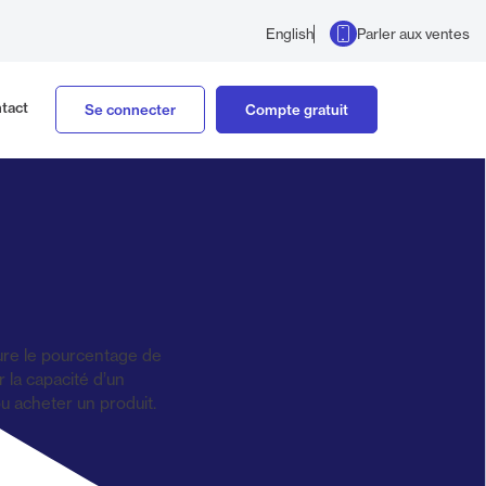
Parler aux ventes
English
tact
Se connecter
Compte gratuit
ure le pourcentage de
 la capacité d’un
ou acheter un produit.