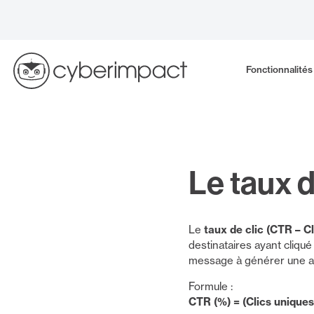
Skip
to
content
Fonctionnalités
Le taux d
Le
taux de clic (CTR – C
destinataires ayant cliqué
message à générer une acti
Formule :
CTR (%) = (Clics uniques 