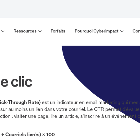
Ressources
Forfaits
Pourquoi Cyberimpact
Con
e clic
lick-Through Rate)
est un indicateur en email marketing qui mes
 sur au moins un lien dans votre courriel. Le CTR permet d’évaluer
on : visiter une page, lire un article, s’inscrire à un événement 
÷ Courriels livrés) × 100