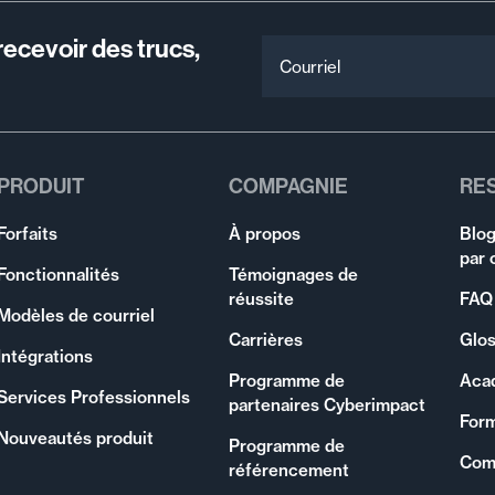
recevoir des trucs,
Courriel
PRODUIT
COMPAGNIE
RE
Forfaits
À propos
Blog
par 
Fonctionnalités
Témoignages de
réussite
FAQ
Modèles de courriel
Carrières
Glos
Intégrations
Programme de
Aca
Services Professionnels
partenaires Cyberimpact
For
Nouveautés produit
Programme de
Com
référencement