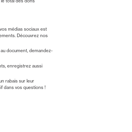
 le total des dons
 vos médias sociaux est
gnements. Découvrez nos
ès au document, demandez-
nts, enregistrez aussi
n rabais sur leur
sif dans vos questions !