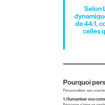
Selon
dynamique
de 44:1, c
celles 
Pourquoi pers
Personnaliser ses courri
1. Humaniser vos com
Personne n’aime se senti