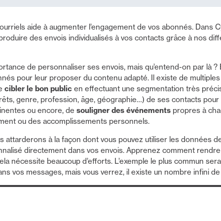
ourriels aide à augmenter l’engagement de vos abonnés. Dans Cy
produire des envois individualisés à vos contacts grâce à nos dif
rtance de personnaliser ses envois, mais qu’entend-on par là ? Et 
nés pour leur proposer du contenu adapté. Il existe de multiples 
de
cibler le bon public
en effectuant une segmentation très préci
érêts, genre, profession, âge, géographie…) de ses contacts pour
rtinentes ou encore, de
souligner des événements
propres à ch
nement ou des accomplissements personnels.
us attarderons à la façon dont vous pouvez utiliser les données d
nnalisé directement dans vos envois. Apprenez comment rendre 
cela nécessite beaucoup d’efforts. L’exemple le plus commun serai
s vos messages, mais vous verrez, il existe un nombre infini de p