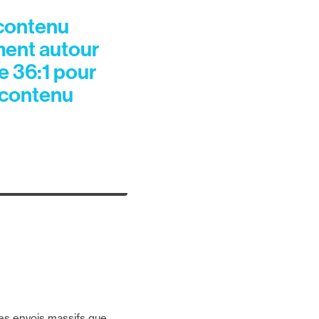
 contenu
ment autour
e 36:1 pour
u contenu
es envois massifs que