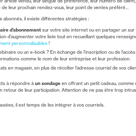
 article vendu, leur langue de préférence, leur numéro de client,
te de leur prochain rendez-vous, leur point de ventes préféré…
s abonnés, il existe différentes stratégies :
aire d’abonnement
sur votre site internet ou en partager un sur
on d’augmenter votre liste tout en recueillant quelques rensei
lement personnalisables
!
ebinaire ou un e-book ? En échange de l’inscription ou de l’acc
formations comme le nom de leur entreprise et leur profession.
ats en magasin, en plus de récolter l’adresse courriel de vos clie
acts à répondre à
un sondage
en offrant un petit cadeau, comme u
n retour de leur participation. Attention de ne pas être trop intru
ées, il est temps de les intégrer à vos courriels.