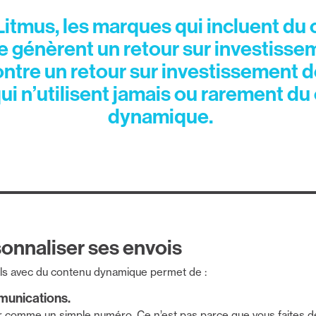
Litmus
, les marques qui incluent du
 génèrent un retour sur investisse
ontre un retour sur investissement d
qui n’utilisent jamais ou rarement d
dynamique.
onnaliser ses envois
els avec du contenu dynamique permet de :
munications.
r comme un simple numéro. Ce n’est pas parce que vous faites d